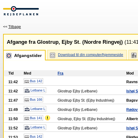
<<
Tilbage
Afgange fra Glostrup, Ejby St. (Nordre Ringvej)
(11:41
Download til din computer/hjemmeside
Afgangstider
Tid
Med
Fra
Mod
Bus 142
11:42
Ravnst
Letbane L
11:42
Glostrup Ejby (Letbane)
Ishøj S
Bus 166
11:47
Glostrup Ejby St. (Ejby Industrivej)
Bagsv
Letbane L
11:49
Glostrup Ejby (Letbane)
Rødovr
Bus 141
11:50
Glostrup, Ejby St. (Ejby Industrivej)
Albert
Letbane L
11:52
Glostrup Ejby (Letbane)
Ishøj S
Bus 142
11:53
Flinth