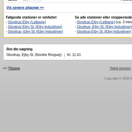
Vis senere afgange >>
Følgende stationer er omfattet
Se alle stationer eller stoppested
-
Glostrup Ejby (Letbane)
-
Glostrup Ejby (Letbane)
(ca. 3 minu
-
Glostrup Ejby St. (Ejby Industrivej)
-
Glostrup, Ejby St. (Ejby Industrivej)
-
Glostrup, Ejby St. (Ejby Industrivej)
-
Glostrup Ejby St. (Ejby Industrivej)
Ret din søgning
Glostrup, Ejby St. (Nordre Ringvej)
|
Kl. 11:41
<<
Tilbage
Tekst-version
Copyright © 2026
R