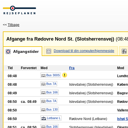
<<
Tilbage
Afgange fra Rødovre Nord St. (Slotsherrensvej)
(08:48
Download til din computer/hjemmeside
Afgangstider
Tid
Forventet
Med
Fra
Mod
Bus 300S
08:48
Lundto
Bus 7A
08:48
Islevdalvej (Slotsherrensvej)
Køben
Bus 166
08:49
Islevdalvej (Slotsherrensvej)
Bagsv
Bus 7A
08:50
ca. 08:49
Islevdalvej (Slotsherrensvej)
Rødovr
Bus 130
08:50
Vallen
Letbane L
08:50
Rødovre Nord (Letbane)
Ishøj S
Bus 166
08:51
ca. 08:50
Slotsherrensvej (Islevdalvej)
Glostr