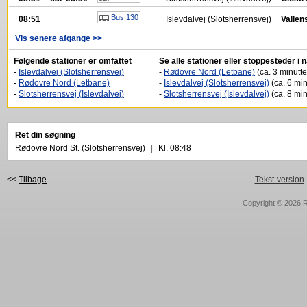
Bus 130
08:51
Islevdalvej (Slotsherrensvej)
Vallen
Vis senere afgange >>
Følgende stationer er omfattet
Se alle stationer eller stoppesteder i
-
Islevdalvej (Slotsherrensvej)
-
Rødovre Nord (Letbane)
(ca. 3 minutte
-
Rødovre Nord (Letbane)
-
Islevdalvej (Slotsherrensvej)
(ca. 6 min
-
Slotsherrensvej (Islevdalvej)
-
Slotsherrensvej (Islevdalvej)
(ca. 8 min
Ret din søgning
Rødovre Nord St. (Slotsherrensvej)
|
Kl. 08:48
<<
Tilbage
Tekst-version
Copyright © 2026
R