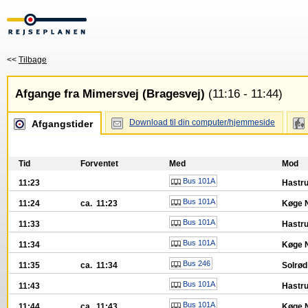
<<
Tilbage
Afgange fra Mimersvej (Bragesvej)
(11:16 - 11:44)
Download til din computer/hjemmeside
Afgangstider
Tid
Forventet
Med
Mod
Bus 101A
11:23
Hastr
Bus 101A
11:24
ca. 11:23
Køge N
Bus 101A
11:33
Hastr
Bus 101A
11:34
Køge N
Bus 246
11:35
ca. 11:34
Solrød
Bus 101A
11:43
Hastr
Bus 101A
11:44
ca. 11:43
Køge N