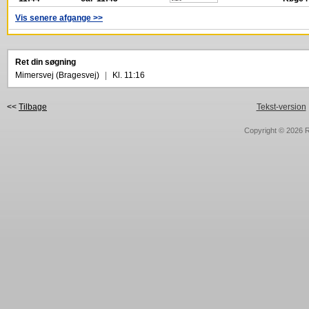
Vis senere afgange >>
Ret din søgning
Mimersvej (Bragesvej)
|
Kl. 11:16
<<
Tilbage
Tekst-version
Copyright © 2026
R