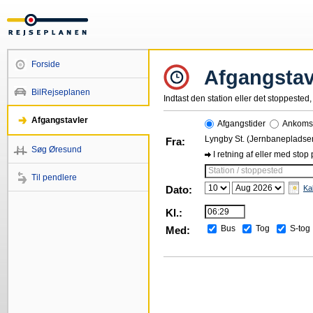
Forside
Afgangstav
BilRejseplanen
Indtast den station eller det stoppested, 
Afgangstavler
Afgangstider
Ankomst
Lyngby St. (Jernbanepladse
Fra:
Søg Øresund
I retning af eller med stop
Station / stoppested
Til pendlere
Dato:
Ka
Kl.:
Bus
Tog
S-tog
Med: