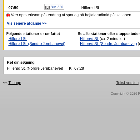
Bus 326
07:50
Hillerød St.
Vær opmærksom på ændring af spor og på højtalerudkald på stationen
Vis senere afgange >>
Følgende stationer er omfattet
Se alle stationer eller stoppestede
-
Hillerød St.
-
Hillerød St.
(ca. 2 minutter)
-
Hillerød St. (Søndre Jernbanevej)
-
Hillerød St. (Søndre Jernbanevej)
(
Ret din søgning
Hillerød St. (Nordre Jernbanevej)
|
Kl. 07:28
<<
Tilbage
Tekst-version
Copyright © 2026
R