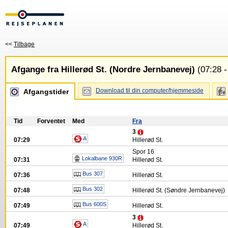
<<
Tilbage
Afgange fra Hillerød St. (Nordre Jernbanevej)
(07:28 -
Download til din computer/hjemmeside
Afgangstider
Tid
Forventet
Med
Fra
3
A
07:29
Hillerød St.
Spor
16
Lokalbane 930R
07:31
Hillerød St.
Bus 307
07:36
Hillerød St.
Bus 302
07:48
Hillerød St. (Søndre Jernbanevej)
Bus 600S
07:49
Hillerød St.
3
A
07:49
Hillerød St.