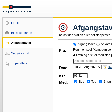
Forside
Afgangstav
BilRejseplanen
Indtast den station eller det stoppested, 
Afgangstavler
Afgangstider
Ankomst
Regimentsvej (Kompagnivej
Fra:
Søg Øresund
I retning af eller med stop
Station / stoppested
Til pendlere
Dato:
Ka
Kl.:
Bus
Tog
S-tog
Med: