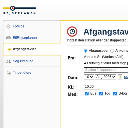
Forside
Afgangstav
BilRejseplanen
Indtast den station eller det stoppested, 
Afgangstavler
Afgangstider
Ankomst
Vanløse St. (Vanløse Allé)
Fra:
Søg Øresund
I retning af eller med stop
Station / stoppested
Til pendlere
Dato:
Ka
Kl.:
Bus
Tog
S-tog
Med: