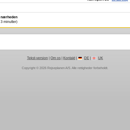
 i nærheden
 3 minutter)
Tekst-version
|
Om os
|
Kontakt
|
DE
|
UK
Copyright © 2026
Rejseplanen A/S
. Alle rettigheder forbeholdt.