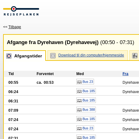
<<
Tilbage
Afgange fra Dyrehaven (Dyrehavevej)
(00:50 - 07:31)
Download til din computer/hjemmeside
Afgangstider
Tid
Forventet
Med
Fra
Bus 23
00:55
ca. 00:53
Dyrehaven
Bus 185
06:24
Dyrehaven
Bus 185
06:31
Bus 388
07:09
Dyrehaven
Bus 185
07:24
Dyrehaven
Bus 23
07:24
Dyrehaven
Bus 185
07:31