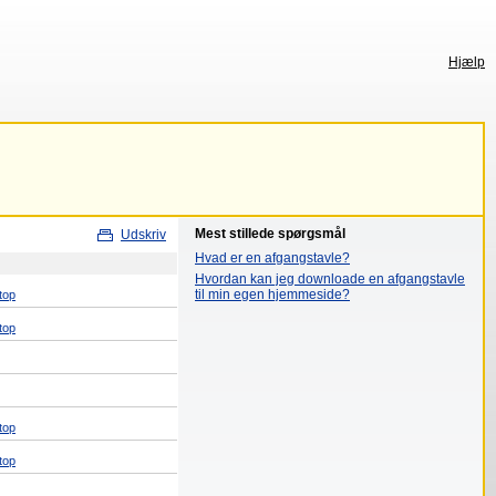
Hjælp
Mest stillede spørgsmål
Udskriv
Hvad er en afgangstavle?
Hvordan kan jeg downloade en afgangstavle
til min egen hjemmeside?
top
top
top
top