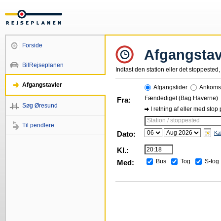
Forside
Afgangstav
BilRejseplanen
Indtast den station eller det stoppested, 
Afgangstavler
Afgangstider
Ankomst
Fændediget (Bag Haverne)
Fra:
Søg Øresund
I retning af eller med stop
Station / stoppested
Til pendlere
Dato:
Ka
Kl.:
Bus
Tog
S-tog
Med: