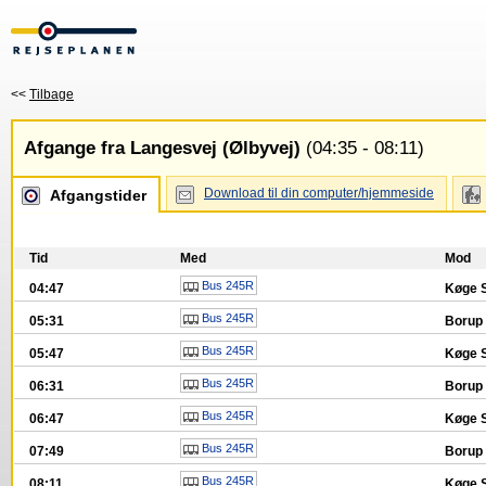
<<
Tilbage
Afgange fra Langesvej (Ølbyvej)
(04:35 - 08:11)
Download til din computer/hjemmeside
Afgangstider
Tid
Med
Mod
Bus 245R
04:47
Køge 
Bus 245R
05:31
Borup 
Bus 245R
05:47
Køge 
Bus 245R
06:31
Borup 
Bus 245R
06:47
Køge 
Bus 245R
07:49
Borup 
Bus 245R
08:11
Køge 