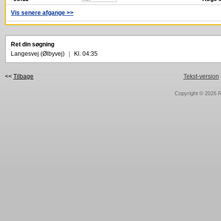
Vis senere afgange >>
Ret din søgning
Langesvej (Ølbyvej)
|
Kl. 04:35
<<
Tilbage
Tekst-version
Copyright © 2026
R