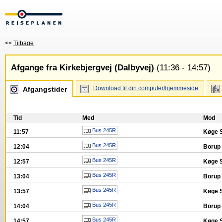
<<
Tilbage
Afgange fra Kirkebjergvej (Dalbyvej)
(11:36 - 14:57)
Download til din computer/hjemmeside
Afgangstider
Tid
Med
Mod
Bus 245R
11:57
Køge 
Bus 245R
12:04
Borup 
Bus 245R
12:57
Køge 
Bus 245R
13:04
Borup 
Bus 245R
13:57
Køge 
Bus 245R
14:04
Borup 
Bus 245R
14:57
Køge 