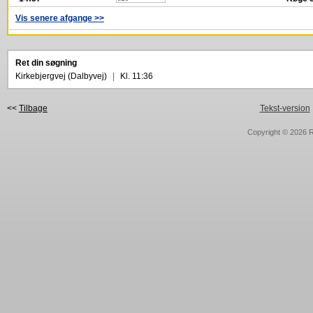
Vis senere afgange >>
Ret din søgning
Kirkebjergvej (Dalbyvej)
|
Kl. 11:36
<<
Tilbage
Tekst-version
Copyright © 2026
R