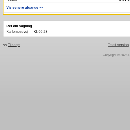
Vis senere afgange >>
Ret din søgning
Karlemosevej
|
Kl. 05:28
<<
Tilbage
Tekst-version
Copyright © 2026
R