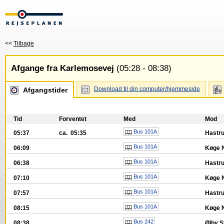
<<
Tilbage
Afgange fra Karlemosevej
(05:28 - 08:38)
Download til din computer/hjemmeside
Afgangstider
Tid
Forventet
Med
Mod
Bus 101A
05:37
ca. 05:35
Hastr
Bus 101A
06:09
Køge N
Bus 101A
06:38
Hastr
Bus 101A
07:10
Køge N
Bus 101A
07:57
Hastr
Bus 101A
08:15
Køge N
Bus 242
08:38
Ølby S