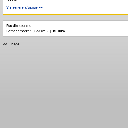
Vis senere afgange >>
Ret din søgning
Gersagerparken (Godsvej)
|
Kl. 00:41
<<
Tilbage