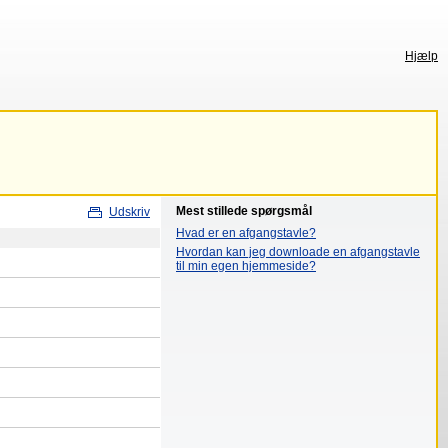
Hjælp
Mest stillede spørgsmål
Udskriv
Hvad er en afgangstavle?
Hvordan kan jeg downloade en afgangstavle
til min egen hjemmeside?