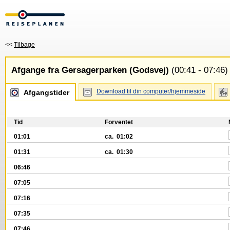
<<
Tilbage
Afgange fra Gersagerparken (Godsvej)
(00:41 - 07:46)
Download til din computer/hjemmeside
Afgangstider
Tid
Forventet
01:01
ca. 01:02
01:31
ca. 01:30
06:46
07:05
07:16
07:35
07:46