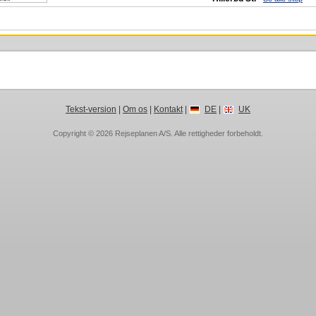
Tekst-version
|
Om os
|
Kontakt
|
DE
|
UK
Copyright © 2026
Rejseplanen A/S
. Alle rettigheder forbeholdt.