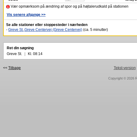
Vær opmærksom på ændring af spor og på højtalerudkald på stationen
Vis senere afgange >>
Se alle stationer eller stoppesteder i nærheden
-
Greve St.,Greve Centervej (Greve Centervej)
(ca. 5 minutter)
Ret din søgning
Greve St.
|
Kl. 08:14
<<
Tilbage
Tekst-version
Copyright © 2026
R