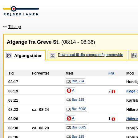
<<
Tilbage
Afgange fra Greve St.
(08:14 - 08:36)
Download til din computer/hjemmeside
Afgangstider
Tid
Forventet
Med
Fra
Mod
Bus 224
08:17
Hundig
A
08:19
2
Køge S
Bus 225
08:21
Karlsl
Bus 600S
08:23
ca. 08:24
Hillerø
A
08:26
1
Hillerø
Bus 600S
08:30
ca. 08:29
Ishøj S
Bus 225
08:36
Ishøj S