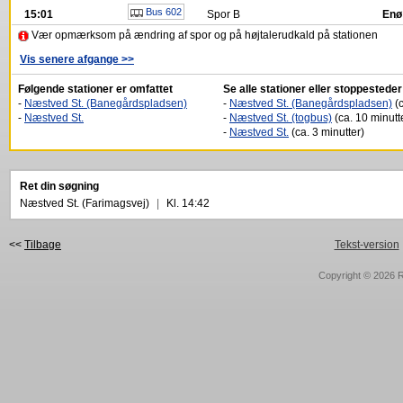
Bus 602
15:01
Spor
B
En
Vær opmærksom på ændring af spor og på højtalerudkald på stationen
Vis senere afgange >>
Følgende stationer er omfattet
Se alle stationer eller stoppestede
-
Næstved St. (Banegårdspladsen)
-
Næstved St. (Banegårdspladsen)
(c
-
Næstved St.
-
Næstved St. (togbus)
(ca. 10 minutt
-
Næstved St.
(ca. 3 minutter)
Ret din søgning
Næstved St. (Farimagsvej)
|
Kl. 14:42
<<
Tilbage
Tekst-version
Copyright © 2026
R