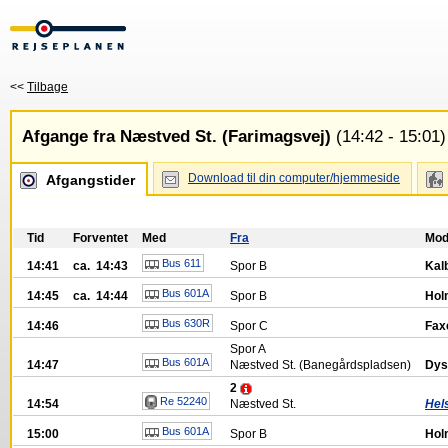
<<
Tilbage
Afgange fra Næstved St. (Farimagsvej)
(14:42 - 15:01)
Download til din computer/hjemmeside
Afgangstider
Tid
Forventet
Med
Fra
Mo
Bus 611
14:41
ca. 14:43
Spor
B
Kal
Bus 601A
14:45
ca. 14:44
Spor
B
Hol
Bus 630R
14:46
Spor
C
Fax
Spor
A
Bus 601A
14:47
Næstved St. (Banegårdspladsen)
Dys
2
Re 52240
14:54
Næstved St.
Hels
Bus 601A
15:00
Spor
B
Hol