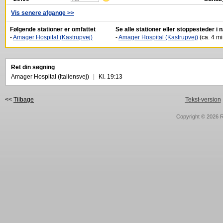
Vis senere afgange >>
Følgende stationer er omfattet
Se alle stationer eller stoppesteder i
-
Amager Hospital (Kastrupvej)
-
Amager Hospital (Kastrupvej)
(ca. 4 mi
Ret din søgning
Amager Hospital (Italiensvej)
|
Kl. 19:13
<<
Tilbage
Tekst-version
Copyright © 2026
R