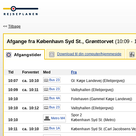
<<
Tilbage
Afgange fra København Syd St., Grønttorvet
(10:09 - 
Download til din computer/hjemmeside
Afgangstider
Tid
Forventet
Med
Fra
Bus 23
10:07
ca. 10:10
Gl. Køge Landevej (Ellebjergvej)
Bus 23
10:09
ca. 10:11
Valbyhallen (Ellebjergvej)
Bus 4A
10:10
Folehaven (Gammel Køge Landevej)
Bus 23
10:10
ca. 10:12
Valbyhallen (Ellebjergvej)
Spor
2
Metro M4
10:10
København Syd St. (Metro)
Bus 1A
10:11
ca. 10:10
København Syd St. (Carl Jacobsens Ve