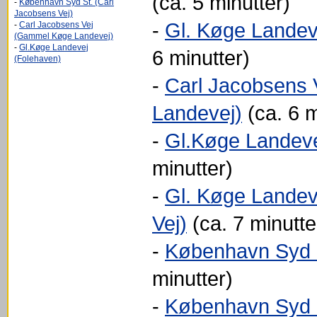
(ca. 5 minutter)
-
København Syd St. (Carl
Jacobsens Vej)
-
Gl. Køge Landeve
-
Carl Jacobsens Vej
(Gammel Køge Landevej)
-
Gl.Køge Landevej
6 minutter)
(Folehaven)
-
Carl Jacobsens
Landevej)
(ca. 6 m
-
Gl.Køge Landeve
minutter)
-
Gl. Køge Landev
Vej)
(ca. 7 minutte
-
København Syd S
minutter)
-
København Syd 