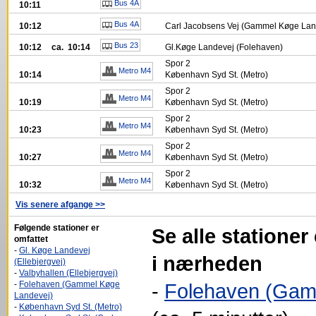
Bus 4A
10:11
Bus 4A
10:12
Carl Jacobsens Vej (Gammel Køge Lan
Bus 23
10:12
ca. 10:14
Gl.Køge Landevej (Folehaven)
Spor
2
Metro M4
10:14
København Syd St. (Metro)
Spor
2
Metro M4
10:19
København Syd St. (Metro)
Spor
2
Metro M4
10:23
København Syd St. (Metro)
Spor
2
Metro M4
10:27
København Syd St. (Metro)
Spor
2
Metro M4
10:32
København Syd St. (Metro)
Vis senere afgange >>
Følgende stationer er
Se alle stationer
omfattet
-
Gl. Køge Landevej
i nærheden
(Ellebjergvej)
-
Valbyhallen (Ellebjergvej)
-
Folehaven (Gammel Køge
-
Folehaven (Gam
Landevej)
-
København Syd St. (Metro)