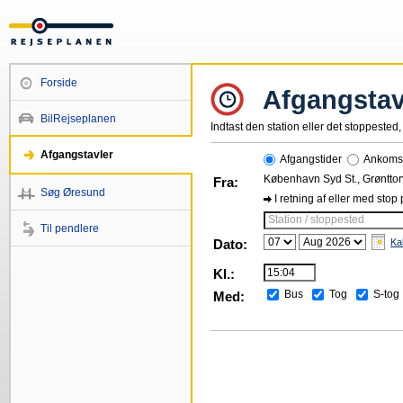
Forside
Afgangstav
BilRejseplanen
Indtast den station eller det stoppested, 
Afgangstavler
Afgangstider
Ankomst
København Syd St., Grønttor
Fra:
Søg Øresund
I retning af eller med stop
Station / stoppested
Til pendlere
Dato:
Ka
Kl.:
Bus
Tog
S-tog
Med: