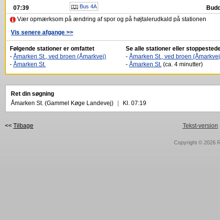
Bus 4A
07:39
Budd
Vær opmærksom på ændring af spor og på højtalerudkald på stationen
Vis senere afgange >>
Følgende stationer er omfattet
Se alle stationer eller stoppeste
-
Åmarken St., ved broen (Åmarkvej)
-
Åmarken St., ved broen (Åmarkvej
-
Åmarken St.
-
Åmarken St.
(ca. 4 minutter)
Ret din søgning
Åmarken St. (Gammel Køge Landevej)
|
Kl. 07:19
<<
Tilbage
Tekst-version
Copyright © 2026
R