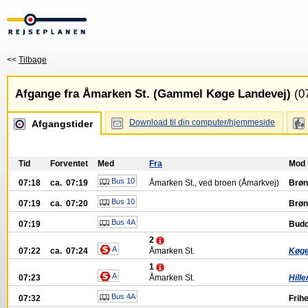
<<
Tilbage
Afgange fra Åmarken St. (Gammel Køge Landevej)
(07
Download til din computer/hjemmeside
Afgangstider
Tid
Forventet
Med
Fra
Mod
Bus 10
07:18
ca. 07:19
Åmarken St., ved broen (Åmarkvej)
Brøn
Bus 10
07:19
ca. 07:20
Brøn
Bus 4A
07:19
Budd
2
A
07:22
ca. 07:24
Åmarken St.
Køge
1
A
07:23
Åmarken St.
Hille
Bus 4A
07:32
Frih