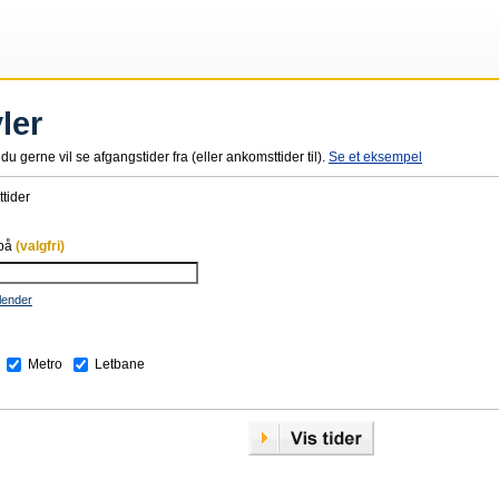
ler
du gerne vil se afgangstider fra (eller ankomsttider til).
Se et eksempel
tider
 på
(valgfri)
lender
Metro
Letbane