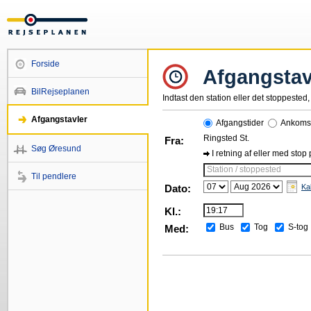
Forside
Afgangstav
BilRejseplanen
Indtast den station eller det stoppested, 
Afgangstavler
Afgangstider
Ankomst
Ringsted St.
Fra:
Søg Øresund
I retning af eller med stop
Station / stoppested
Til pendlere
Dato:
Ka
Kl.:
Bus
Tog
S-tog
Med: