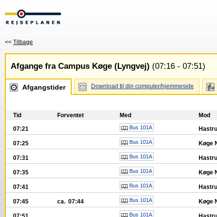
<<
Tilbage
Afgange fra Campus Køge (Lyngvej)
(07:16 - 07:51)
Download til din computer/hjemmeside
Afgangstider
Tid
Forventet
Med
Mod
Bus 101A
07:21
Hastr
Bus 101A
07:25
Køge N
Bus 101A
07:31
Hastr
Bus 101A
07:35
Køge N
Bus 101A
07:41
Hastr
Bus 101A
07:45
ca. 07:44
Køge N
Bus 101A
07:51
Hastr