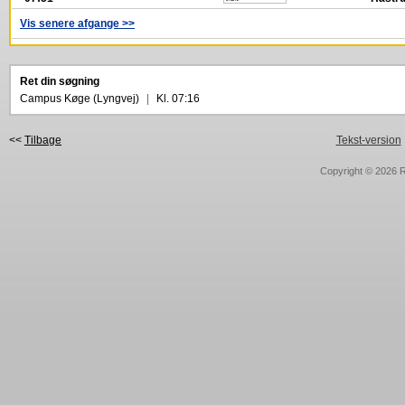
Vis senere afgange >>
Ret din søgning
Campus Køge (Lyngvej)
|
Kl. 07:16
<<
Tilbage
Tekst-version
Copyright © 2026
R