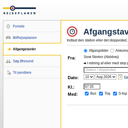
Forside
Afgangstav
BilRejseplanen
Indtast den station eller det stoppested, 
Afgangstavler
Afgangstider
Ankomst
Sorø Storkro (Abildvej)
Fra:
Søg Øresund
I retning af eller med stop
Station / stoppested
Til pendlere
Dato:
Ka
Kl.:
Bus
Tog
S-tog
Med: