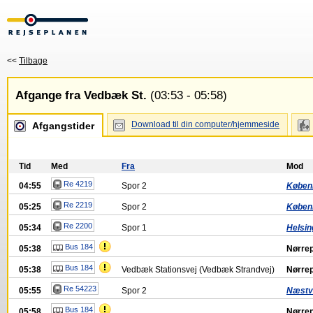
<<
Tilbage
Afgange fra Vedbæk St.
(03:53 - 05:58)
Download til din computer/hjemmeside
Afgangstider
Tid
Med
Fra
Mod
Re 4219
04:55
Spor
2
Køben
Re 2219
05:25
Spor
2
Køben
Re 2200
05:34
Spor
1
Helsin
Bus 184
05:38
Nørrep
Bus 184
05:38
Vedbæk Stationsvej (Vedbæk Strandvej)
Nørrep
Re 54223
05:55
Spor
2
Næstv
Bus 184
05:58
Nørrep