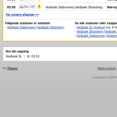
Bus 184
05:58
Vedbæk Stationsvej (Vedbæk Strandvej)
Nørrep
Vis senere afgange >>
Følgende stationer er omfattet
Se alle stationer eller stop
-
Vedbæk Stationsvej (Vedbæk Strandvej)
-
Vedbæk St. (togbus)
(ca. 8 m
-
Vedbæk Strandvej (Vedbæk S
-
Vedbæk Stationsvej (Vedbæk
Ret din søgning
Vedbæk St.
|
Kl. 03:53
<<
Tilbage
Tekst-version
Copyright © 2026
R