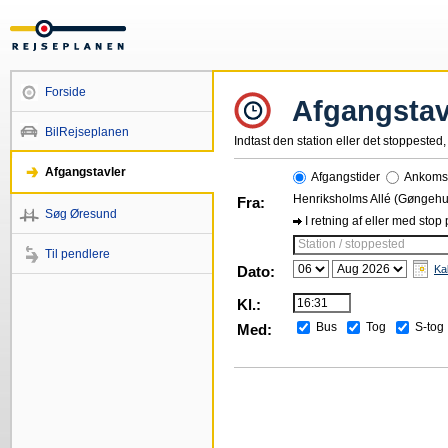
Forside
Afgangstav
BilRejseplanen
Indtast den station eller det stoppested, 
Afgangstavler
Afgangstider
Ankomst
Henriksholms Allé (Gøngehu
Fra:
Søg Øresund
I retning af eller med stop
Station / stoppested
Til pendlere
Dato:
Ka
Kl.:
Bus
Tog
S-tog
Med: