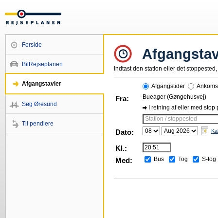
Forside
Afgangstav
BilRejseplanen
Indtast den station eller det stoppested, 
Afgangstavler
Afgangstider
Ankomst
Bueager (Gøngehusvej)
Fra:
Søg Øresund
I retning af eller med stop
Station / stoppested
Til pendlere
Dato:
Ka
Kl.:
Bus
Tog
S-tog
Med: