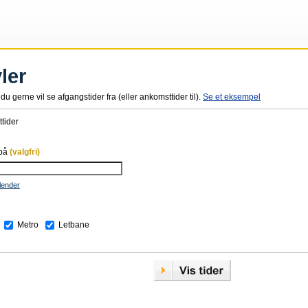
ler
du gerne vil se afgangstider fra (eller ankomsttider til).
Se et eksempel
tider
 på
(valgfri)
lender
Metro
Letbane