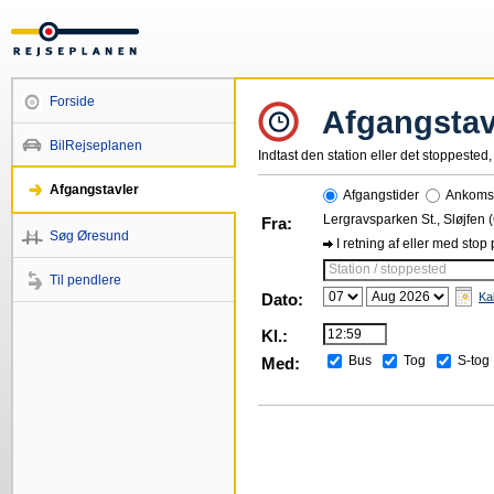
Forside
Afgangstav
BilRejseplanen
Indtast den station eller det stoppested, 
Afgangstavler
Afgangstider
Ankomst
Lergravsparken St., Sløjfen 
Fra:
Søg Øresund
I retning af eller med stop
Station / stoppested
Til pendlere
Dato:
Ka
Kl.:
Bus
Tog
S-tog
Med: