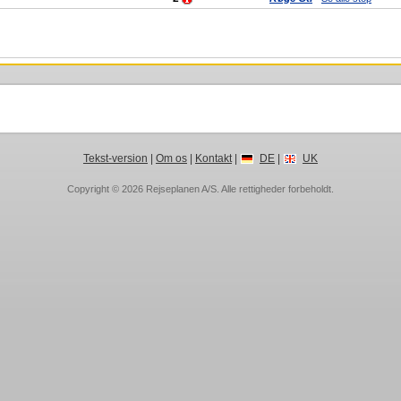
Tekst-version
|
Om os
|
Kontakt
|
DE
|
UK
Copyright © 2026
Rejseplanen A/S
. Alle rettigheder forbeholdt.