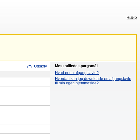
Hjælp
Mest stillede spørgsmål
Udskriv
Hvad er en afgangstavle?
Hvordan kan jeg downloade en afgangstavle
til min egen hjemmeside?