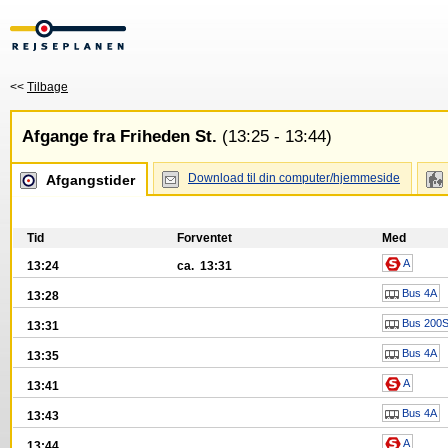
<<
Tilbage
Afgange fra Friheden St.
(13:25 - 13:44)
Download til din computer/hjemmeside
Afgangstider
Tid
Forventet
Med
A
13:24
ca. 13:31
Bus 4A
13:28
Bus 200
13:31
Bus 4A
13:35
A
13:41
Bus 4A
13:43
A
13:44