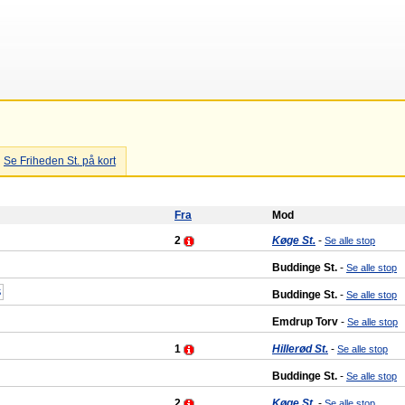
Se Friheden St. på kort
Fra
Mod
2
Køge St.
-
Se alle stop
Buddinge St.
-
Se alle stop
S
Buddinge St.
-
Se alle stop
Emdrup Torv
-
Se alle stop
1
Hillerød St.
-
Se alle stop
Buddinge St.
-
Se alle stop
2
Køge St.
-
Se alle stop