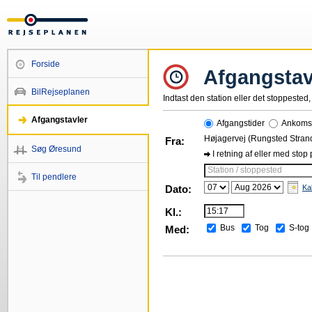
Forside
Afgangstav
BilRejseplanen
Indtast den station eller det stoppested, 
Afgangstavler
Afgangstider
Ankomst
Højagervej (Rungsted Stran
Fra:
Søg Øresund
I retning af eller med stop
Station / stoppested
Til pendlere
Dato:
Ka
Kl.:
Bus
Tog
S-tog
Med: