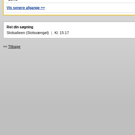
Vis senere afgange >>
Ret din søgning
Slotsalleen (Slotsvænget)
|
Kl. 15:17
<<
Tilbage