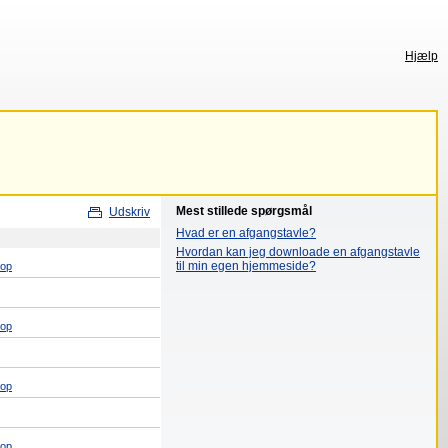
Hjælp
Mest stillede spørgsmål
Udskriv
Hvad er en afgangstavle?
Hvordan kan jeg downloade en afgangstavle
til min egen hjemmeside?
top
top
top
top