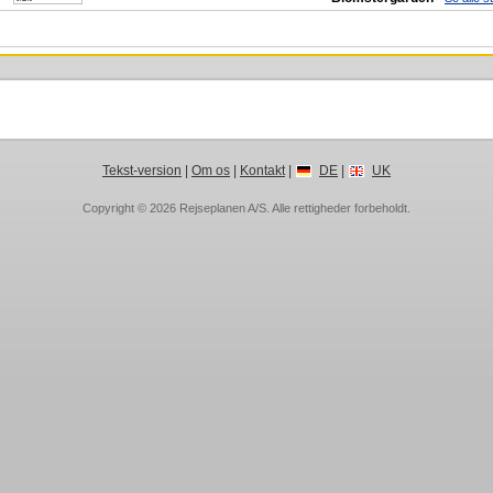
Tekst-version
|
Om os
|
Kontakt
|
DE
|
UK
Copyright © 2026
Rejseplanen A/S
. Alle rettigheder forbeholdt.