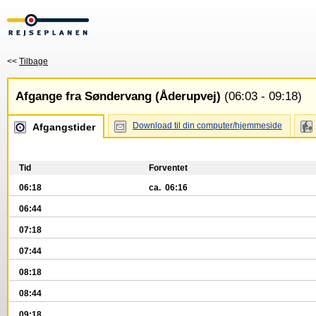
<<
Tilbage
Afgange fra Søndervang (Åderupvej)
(06:03 - 09:18)
Download til din computer/hjemmeside
Afgangstider
Tid
Forventet
06:18
ca. 06:16
06:44
07:18
07:44
08:18
08:44
09:18