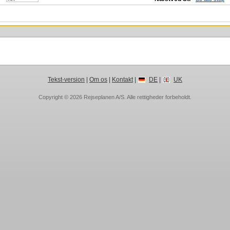
Tekst-version
|
Om os
|
Kontakt
|
DE
|
UK
Copyright © 2026
Rejseplanen A/S
. Alle rettigheder forbeholdt.