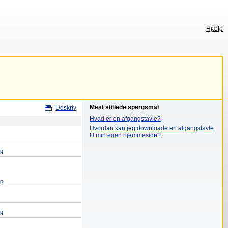
Hjælp
Mest stillede spørgsmål
Udskriv
Hvad er en afgangstavle?
Hvordan kan jeg downloade en afgangstavle
til min egen hjemmeside?
op
op
op