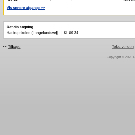
Vis senere afgange >>
Ret din søgning
Hastrupskolen (Langelandsvej)
|
Kl. 09:34
<<
Tilbage
Tekst-version
Copyright © 2026
R