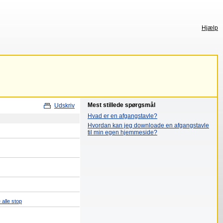
Hjælp
Mest stillede spørgsmål
Udskriv
Hvad er en afgangstavle?
Hvordan kan jeg downloade en afgangstavle
til min egen hjemmeside?
 alle stop