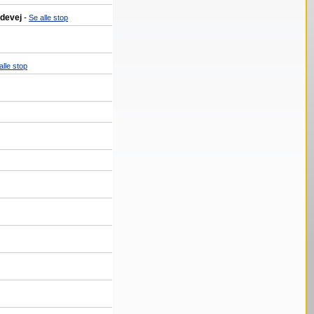
ndevej
-
Se alle stop
alle stop