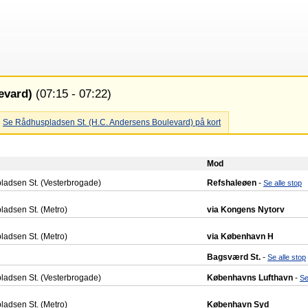
evard)
(07:15 - 07:22)
Se Rådhuspladsen St. (H.C. Andersens Boulevard) på kort
Mod
adsen St. (Vesterbrogade)
Refshaleøen
-
Se alle stop
adsen St. (Metro)
via Kongens Nytorv
adsen St. (Metro)
via København H
Bagsværd St.
-
Se alle stop
adsen St. (Vesterbrogade)
Københavns Lufthavn
-
Se
adsen St. (Metro)
København Syd