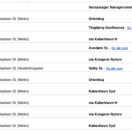
Vestamager Nøragersmi
adsen St. (Metro)
Orientkaj
Tingbjerg Gavlhusvej
-
Se 
adsen St. (Metro)
via København H
Avedøre St.
-
Se alle stop
adsen St. (Metro)
via Kongens Nytorv
adsen St. (Vesterbrogade)
Valby St.
-
Se alle stop
adsen St. (Metro)
Orientkaj
adsen St. (Metro)
København Syd
adsen St. (Metro)
via København H
adsen St. (Metro)
via Kongens Nytorv
adsen St. (Metro)
København Syd