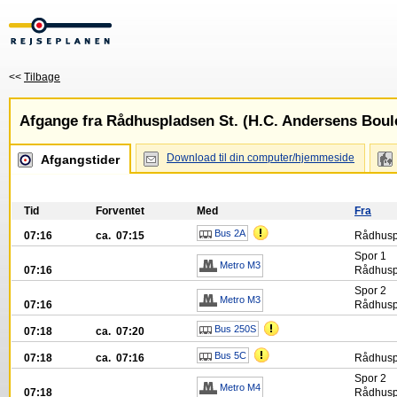
<<
Tilbage
Afgange fra Rådhuspladsen St. (H.C. Andersens Boul
Download til din computer/hjemmeside
Afgangstider
Tid
Forventet
Med
Fra
Bus 2A
07:16
ca. 07:15
Rådhuspl
Spor
1
Metro M3
07:16
Rådhuspl
Spor
2
Metro M3
07:16
Rådhuspl
Bus 250S
07:18
ca. 07:20
Bus 5C
07:18
ca. 07:16
Rådhuspl
Spor
2
Metro M4
07:18
Rådhuspl