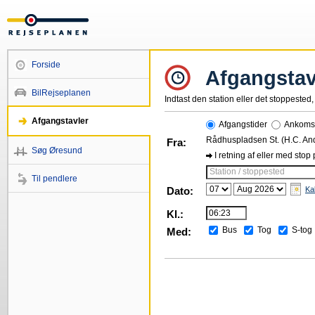
Forside
Afgangstav
BilRejseplanen
Indtast den station eller det stoppested, 
Afgangstavler
Afgangstider
Ankomst
Rådhuspladsen St. (H.C. An
Fra:
Søg Øresund
I retning af eller med stop
Station / stoppested
Til pendlere
Dato:
Ka
Kl.:
Bus
Tog
S-tog
Med: