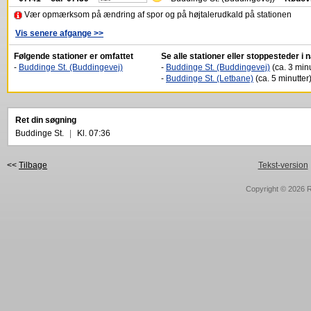
Vær opmærksom på ændring af spor og på højtalerudkald på stationen
Vis senere afgange >>
Følgende stationer er omfattet
Se alle stationer eller stoppesteder i
-
Buddinge St. (Buddingevej)
-
Buddinge St. (Buddingevej)
(ca. 3 minu
-
Buddinge St. (Letbane)
(ca. 5 minutter
Ret din søgning
Buddinge St.
|
Kl. 07:36
<<
Tilbage
Tekst-version
Copyright © 2026
R