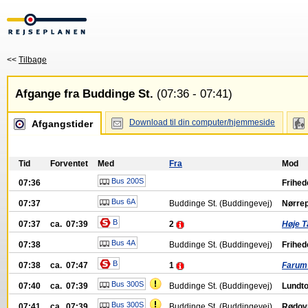
<<
Tilbage
Afgange fra Buddinge St.
(07:36 - 07:41)
Download til din computer/hjemmeside
Afgangstider
Tid
Forventet
Med
Fra
Mod
Bus 200S
07:36
Frihed
Bus 6A
07:37
Buddinge St. (Buddingevej)
Nørrep
B
07:37
ca. 07:39
2
Høje T
Bus 4A
07:38
Buddinge St. (Buddingevej)
Frihed
B
07:38
ca. 07:47
1
Farum 
Bus 300S
07:40
ca. 07:39
Buddinge St. (Buddingevej)
Lundto
Bus 300S
07:41
ca. 07:39
Buddinge St. (Buddingevej)
Rødovr