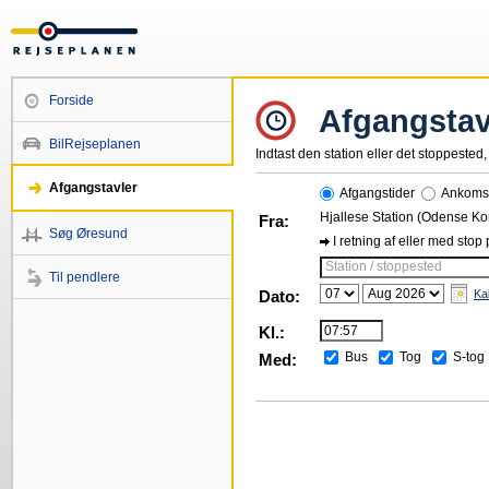
Forside
Afgangstav
BilRejseplanen
Indtast den station eller det stoppested, 
Afgangstavler
Afgangstider
Ankomst
Hjallese Station (Odense 
Fra:
Søg Øresund
I retning af eller med stop
Station / stoppested
Til pendlere
Dato:
Ka
Kl.:
Bus
Tog
S-tog
Med: