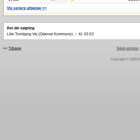
Vis senere afgange >>
Ret din søgning
Lille Tornbjerg Vej (Odense Kommune)
|
Kl. 03:53
<<
Tilbage
Tekst-version
Copyright © 2026
R