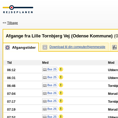
<<
Tilbage
Afgange fra Lille Tornbjerg Vej (Odense Kommune)
(0
Download til din computer/hjemmeside
Afgangstider
Tid
Med
Mod
Bus 25
06:12
Ubber
Bus 25
06:31
Ubber
Bus 25
06:46
Tornbj
Bus 26
07:04
Moru
Bus 25
07:17
Tornbj
Bus 26
07:19
Moru
Bus 25
07:52
Ubber