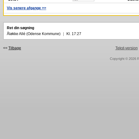
Vis senere afgange >>
Ret din søgning
Åløkke Allé (Odense Kommune)
|
Kl. 17:27
<<
Tilbage
Tekst-version
Copyright © 2026
R