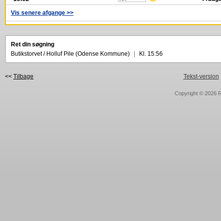
Vis senere afgange >>
Ret din søgning
Butikstorvet / Holluf Pile (Odense Kommune)
|
Kl. 15:56
<<
Tilbage
Tekst-version
Copyright © 2026
R