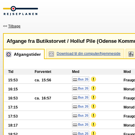
<<
Tilbage
Afgange fra Butikstorvet / Holluf Pile (Odense Komm
Download til din computer/hjemmeside
Afgangstider
Tid
Forventet
Med
Mod
Bus 26
15:53
ca. 15:56
Fraug
Bus 26
16:15
Moru
Bus 26
16:53
ca. 16:57
Fraug
Bus 26
17:15
Moru
Bus 26
17:53
Fraug
Bus 26
18:17
Moru
Bus 26
18:52
Fraug