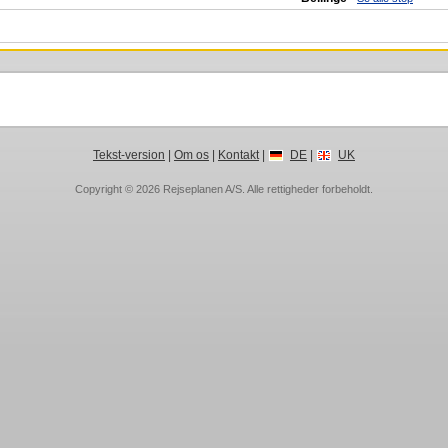
Tekst-version
|
Om os
|
Kontakt
|
DE
|
UK
Copyright © 2026
Rejseplanen A/S
. Alle rettigheder forbeholdt.