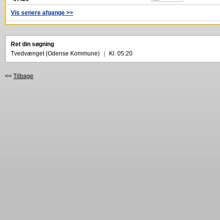
Vis senere afgange >>
Ret din søgning
Tvedvænget (Odense Kommune)
|
Kl. 05:20
<<
Tilbage