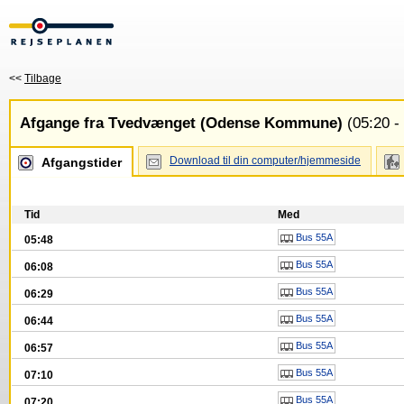
<<
Tilbage
Afgange fra Tvedvænget (Odense Kommune)
(05:20 -
Download til din computer/hjemmeside
Afgangstider
Tid
Med
Bus 55A
05:48
Bus 55A
06:08
Bus 55A
06:29
Bus 55A
06:44
Bus 55A
06:57
Bus 55A
07:10
Bus 55A
07:20