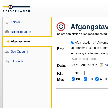
Forside
Afgangstav
BilRejseplanen
Indtast den station eller det stoppested, 
Afgangstavler
Afgangstider
Ankomst
Jernbanevej (Odense Kom
Fra:
Søg Øresund
I retning af eller med stop
Station / stoppested
Til pendlere
Dato:
Ka
Kl.:
Bus
Tog
S-tog
Med: