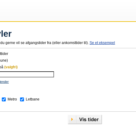
ler
du gerne vil se afgangstider fra (eller ankomsttider til).
Se et eksempel
tider
mune)
 på
(valgfri)
lender
Metro
Letbane