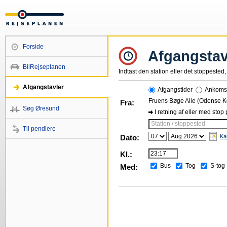
Forside
Afgangstav
BilRejseplanen
Indtast den station eller det stoppested, 
Afgangstavler
Afgangstider
Ankomst
Fruens Bøge Alle (Odense
Fra:
Søg Øresund
I retning af eller med stop
Station / stoppested
Til pendlere
Dato:
Ka
Kl.:
Bus
Tog
S-tog
Med: