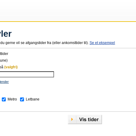
ler
du gerne vil se afgangstider fra (eller ankomsttider til).
Se et eksempel
tider
une)
 på
(valgfri)
lender
Metro
Letbane