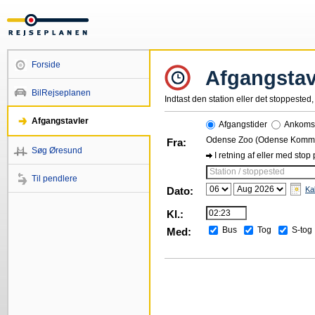
Forside
Afgangstav
BilRejseplanen
Indtast den station eller det stoppested, 
Afgangstavler
Afgangstider
Ankomst
Odense Zoo (Odense Komm
Fra:
Søg Øresund
I retning af eller med stop
Station / stoppested
Til pendlere
Dato:
Ka
Kl.:
Bus
Tog
S-tog
Med: