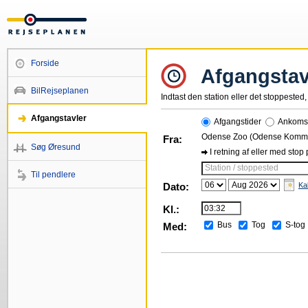
Forside
Afgangstav
BilRejseplanen
Indtast den station eller det stoppested, 
Afgangstavler
Afgangstider
Ankomst
Odense Zoo (Odense Komm
Fra:
Søg Øresund
I retning af eller med stop
Station / stoppested
Til pendlere
Dato:
Ka
Kl.:
Bus
Tog
S-tog
Med: