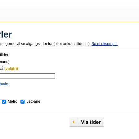
ler
du gerne vil se afgangstider fra (eller ankomsttider til).
Se et eksempel
tider
mune)
 på
(valgfri)
lender
Metro
Letbane