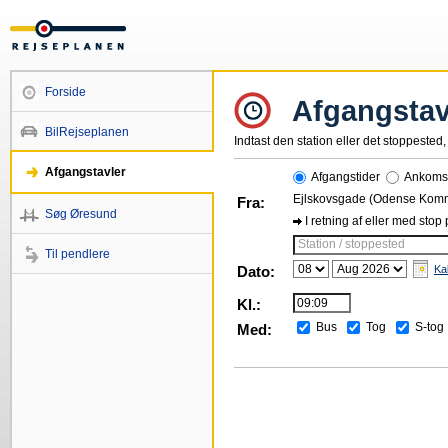
Forside
Afgangstav
BilRejseplanen
Indtast den station eller det stoppested, 
Afgangstavler
Afgangstider
Ankomst
Ejlskovsgade (Odense Kom
Fra:
Søg Øresund
I retning af eller med stop
Station / stoppested
Til pendlere
Dato:
Ka
Kl.:
Bus
Tog
S-tog
Med: