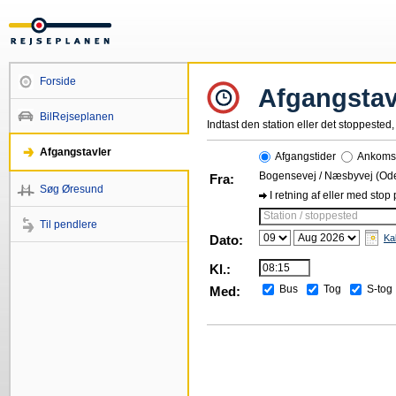
Forside
Afgangstav
BilRejseplanen
Indtast den station eller det stoppested, 
Afgangstavler
Afgangstider
Ankomst
Bogensevej / Næsbyvej (O
Fra:
Søg Øresund
I retning af eller med stop
Station / stoppested
Til pendlere
Dato:
Ka
Kl.:
Bus
Tog
S-tog
Med: