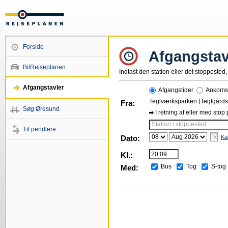
Forside
Afgangstav
BilRejseplanen
Indtast den station eller det stoppested, 
Afgangstavler
Afgangstider
Ankomst
Teglværksparken (Teglgårds
Fra:
Søg Øresund
I retning af eller med stop
Station / stoppested
Til pendlere
Dato:
Ka
Kl.:
Bus
Tog
S-tog
Med: