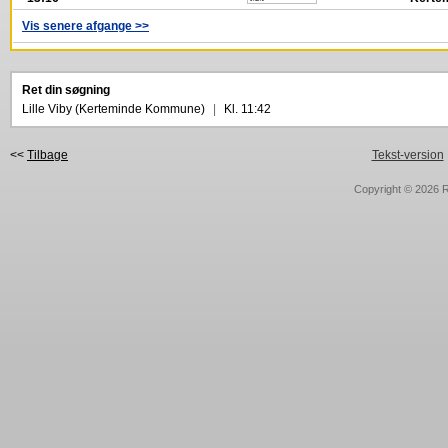
Vis senere afgange >>
Ret din søgning
Lille Viby (Kerteminde Kommune)
|
Kl. 11:42
<<
Tilbage
Tekst-version
Copyright © 2026
R