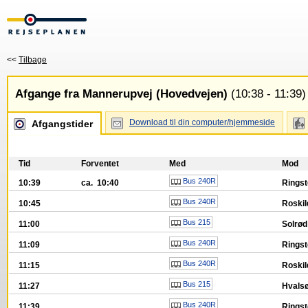
<<
Tilbage
Afgange fra Mannerupvej (Hovedvejen)
(10:38 - 11:39)
Download til din computer/hjemmeside
Afgangstider
Tid
Forventet
Med
Mod
Bus 240R
10:39
ca. 10:40
Ringst
Bus 240R
10:45
Roskil
Bus 215
11:00
Solrød
Bus 240R
11:09
Ringst
Bus 240R
11:15
Roskil
Bus 215
11:27
Hvalsø
Bus 240R
11:39
Ringst