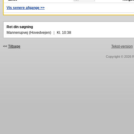
Vis senere afgange >>
Ret din søgning
Mannerupvej (Hovedvejen)
|
Kl. 10:38
<<
Tilbage
Tekst-version
Copyright © 2026
R