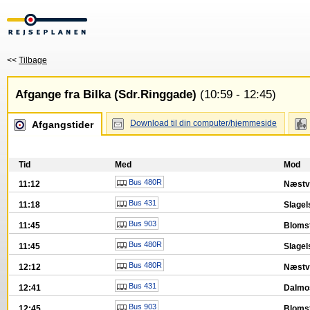
<<
Tilbage
Afgange fra Bilka (Sdr.Ringgade)
(10:59 - 12:45)
Download til din computer/hjemmeside
Afgangstider
Tid
Med
Mod
Bus 480R
11:12
Næstv
Bus 431
11:18
Slagel
Bus 903
11:45
Bloms
Bus 480R
11:45
Slagel
Bus 480R
12:12
Næstv
Bus 431
12:41
Dalmo
Bus 903
12:45
Bloms