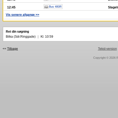
Bus 480R
12:45
Slagel
Vis senere afgange >>
Ret din søgning
Bilka (Sdr.Ringgade)
|
Kl. 10:59
<<
Tilbage
Tekst-version
Copyright © 2026
R