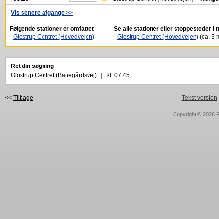
Vis senere afgange >>
Følgende stationer er omfattet
Se alle stationer eller stoppesteder 
-
Glostrup Centret (Hovedvejen)
-
Glostrup Centret (Hovedvejen)
(ca. 3 m
Ret din søgning
Glostrup Centret (Banegårdsvej)
|
Kl. 07:45
<<
Tilbage
Tekst-version
Copyright © 2026
R