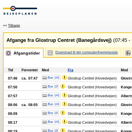
<<
Tilbage
Afgange fra Glostrup Centret (Banegårdsvej)
(07:45 - 
Download til din computer/hjemmeside
Afgangstider
Tid
Forventet
Med
Fra
Mod
Bus 141
07:46
ca. 07:47
Glostrup Centret (Hovedvejen)
Glostr
Bus 19
07:50
Glostrup Centret (Hovedvejen)
Konge
Bus 141
07:57
Glostrup Centret (Hovedvejen)
Albert
Bus 141
08:06
ca. 08:05
Glostrup Centret (Hovedvejen)
Glostr
Bus 19
08:09
Glostrup Centret (Hovedvejen)
Konge
Bus 141
08:17
Glostrup Centret (Hovedvejen)
Albert
Bus 19
08:19
Glostrup Centret (Hovedvejen)
Konge